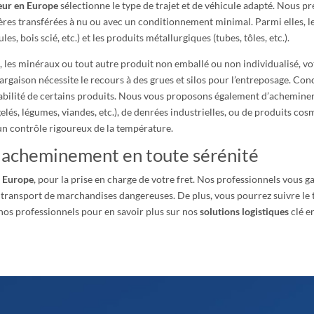
eur en Europe
sélectionne le type de trajet et de véhicule adapté. Nous p
res transférées à nu ou avec un conditionnement minimal. Parmi elles, les p
les, bois scié, etc.) et les produits métallurgiques (tubes, tôles, etc.).
 les minéraux ou tout autre produit non emballé ou non individualisé, vo
rgaison nécessite le recours à des grues et silos pour l’entreposage. Con
mabilité de certains produits. Nous vous proposons également d’achemine
surgelés, légumes, viandes, etc.), de denrées industrielles, ou de produits
 un contrôle rigoureux de la température.
n acheminement en toute sérénité
n Europe
, pour la prise en charge de votre fret. Nos professionnels vous ga
 transport de marchandises dangereuses. De plus, vous pourrez suivre le t
r nos professionnels pour en savoir plus sur nos
solutions logistiques
clé e