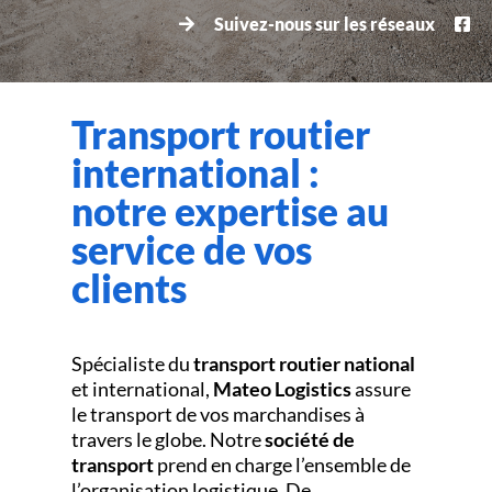
Suivez-nous sur les réseaux
Transport routier
international :
notre expertise au
service de vos
clients
Spécialiste du
transport routier national
et international,
Mateo Logistics
assure
le transport de vos marchandises à
travers le globe. Notre
société de
transport
prend en charge l’ensemble de
l’organisation logistique. De