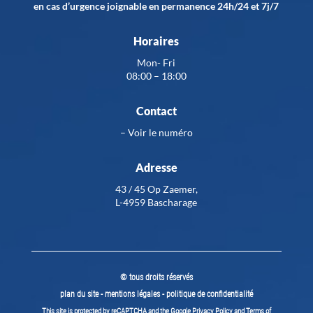
en cas d’urgence joignable en permanence 24h/24 et 7j/7
Horaires
Mon- Fri
08:00 – 18:00
Contact
–
Voir le numéro
Adresse
43 / 45 Op Zaemer,
L-4959 Bascharage
© tous droits réservés
plan du site
-
mentions légales
-
politique de confidentialité
This site is protected by reCAPTCHA and the Google
Privacy Policy
and
Terms of