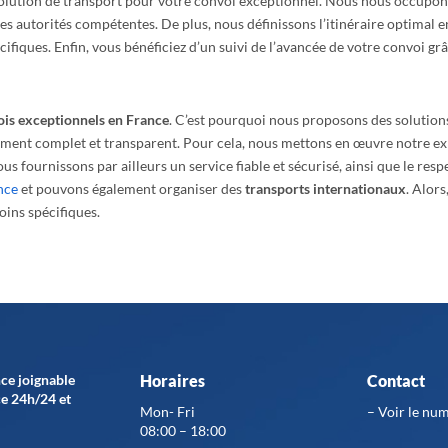
 solution de transport pour votre convoi exceptionnel. Nous nous occupon
es autorités compétentes. De plus, nous définissons l’itinéraire optimal e
écifiques. Enfin, vous bénéficiez d’un suivi de l’avancée de votre convoi g
is exceptionnels en France
. C’est pourquoi nous proposons des solutio
ement complet et transparent. Pour cela, nous mettons en œuvre notre ex
 fournissons par ailleurs un service fiable et sécurisé, ainsi que le respe
nce
et pouvons également organiser des
transports internationaux
. Alor
oins spécifiques.
nce joignable
Horaires
Contact
e 24h/24 et
Mon- Fri
–
Voir le nu
08:00 – 18:00