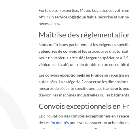
Forte de son expertise, Mateo Logistics est votre 
offrir un
service logistique
fiable, sécurisé et sur m
nécessaires.
Maîtrise des réglementation
Nous maîtrisons parfaitement les exigences spécif
catégories de convois
et les procédures d’autorisat
pour un véhicule articulé ; largeur supérieure à 2,
véhicule articulé, un train double ou un ensemble de
Les
convois exceptionnels en France
se répartissen
autorisées. La catégorie 2 concerne les dimensions 
mesures de sécurité spécifiques. Les
transports ex
d’avion, les machines industrielles ou les bâtiment
Convois exceptionnels en Fr
La circulation des
convois exceptionnels en Franc
de ces
formalités
pour vous assurer un achemineme