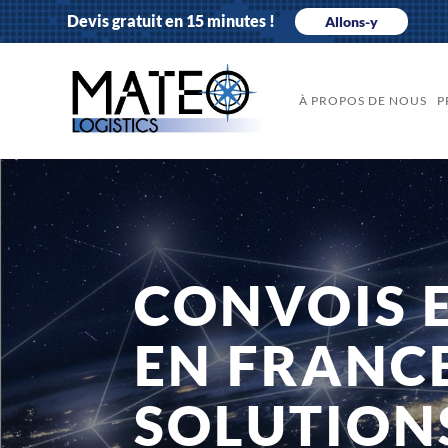
Devis gratuit en 15 minutes !
Allons-y
À PROPOS DE NOUS
P
CONVOIS 
EN FRANCE
SOLUTION