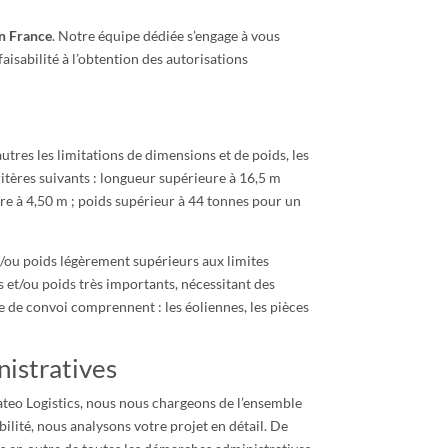
en France
. Notre équipe dédiée s’engage à vous
aisabilité à l’obtention des autorisations
utres les limitations de dimensions et de poids, les
itères suivants : longueur supérieure à 16,5 m
ure à 4,50 m ; poids supérieur à 44 tonnes pour un
et/ou poids légèrement supérieurs aux limites
s et/ou poids très importants, nécessitant des
 de convoi comprennent : les éoliennes, les pièces
nistratives
eo Logistics, nous nous chargeons de l’ensemble
abilité, nous analysons votre projet en détail. De