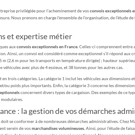
entreprise privilégiée pour l’acheminement de vos
convois exceptionnels 
esure. Nous prenons en charge l’ensemble de l’organisation, de l’étude de f
s et expertise métier
iques aux
convois exceptionnels en France
. Celles-ci comprennent entre a
ion. Ainsi, un convoi est considéré comme exceptionnel s’il répond aux cr
55 m (2,6 m pour les transports en température dirigée) ; hauteur supérie
 véhicules avec plus de 4 essieux, et 38 tonnes pour les autres cas.
t en trois catégories. La catégorie 1 inclut les véhicules aux dimensions 
et/ou poids plus importants. Enfin, la catégorie 3 concerne les dimension
ceptionnels
concernent divers types de cargaison. Des exemples de ce type
s modulaires.
ance : la gestion de vos démarches admi
e
doit se conformer à de nombreuses démarches administratives. Chez Mat
nt serein de vos
marchandises volumineuses
. Ainsi, pour l’étude de fais